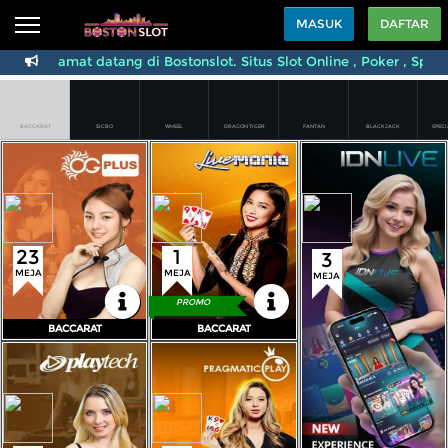
Beranda
MASUK
DAFTAR
Selamat datang di Bostonslot. Situs Slot Online , Poker , Spor
Sports
BARU
PROMO
SELAMAT KEPADA MEMBER BOSTONSLOT
ju*****t Telah Melakukan WD Sebesar
Live Casino
BARU
250.000
BACCARAT
SICBO
WHEEL
DRAGON TIGER
FANTAN
BLACKJACK
SPEC
IDNPoker
BARU
Meja
Min
Max
Meja
Min
Max
Meja
Min
Max
Baccarat
5Rb
5Jt
Baccarat
1Rb
10Jt
Baccarat
1Rb
5Jt
Roulette
1Rb
20Jt
Dragon Tiger
1Rb
10Jt
Slots
Sicbo
2Rb
25Jt
PROMO
Dragon Tiger
1Rb
5Jt
Roulette
1Rb
10Jt
Blackjack
10Rb
50Jt
Wheel
1Rb
10Jt
Wheel
1Rb
1Jt
Roulette
1Rb
5Jt
Special Games
1Rb
10Jt
Dragon Tiger
5Rb
5Jt
IDNLIVE
BARU
Sicbo
1Rb
5Jt
23
1
3
Special Games
1Rb
5Jt
Stream N Spin
DAFTAR
MASUK
DAFTAR
MASUK
MEJA
MEJA
MEJA
KEMBALI
KEMBALI
PROMO
Arcade
PROMO
BACCARAT
BACCARAT
BACCARAT
BACCARAT
Table Games
Meja
Min
Max
Meja
Min
Max
Roulette
2Rb
20Jt
Baccarat
5Rb
5Jt
Sicbo
2Rb
2Jt
Roulette
1Rb
20Jt
Baccarat
1Rb
20Jt
Sicbo
2Rb
25Jt
Lottery
BARU
PROMO
Blackjack
10Rb
20Jt
Blackjack
10Rb
50Jt
Dragon Tiger
10Rb
1Jt
Wheel
1Rb
1Jt
Special Games
1Rb
10Jt
Dragon Tiger
5Rb
5Jt
IDNRaffle