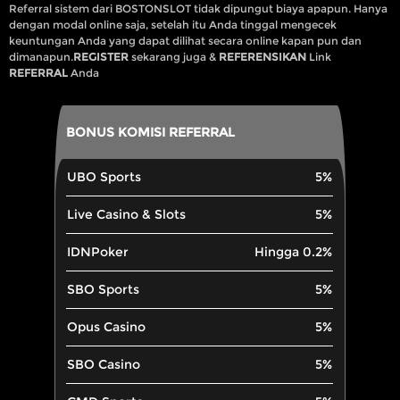
Referral sistem dari BOSTONSLOT tidak dipungut biaya apapun. Hanya
dengan modal online saja, setelah itu Anda tinggal mengecek
keuntungan Anda yang dapat dilihat secara online kapan pun dan
dimanapun.
REGISTER
sekarang juga &
REFERENSIKAN
Link
REFERRAL
Anda
BONUS KOMISI REFERRAL
UBO Sports
5%
Live Casino & Slots
5%
IDNPoker
Hingga 0.2%
SBO Sports
5%
Opus Casino
5%
SBO Casino
5%