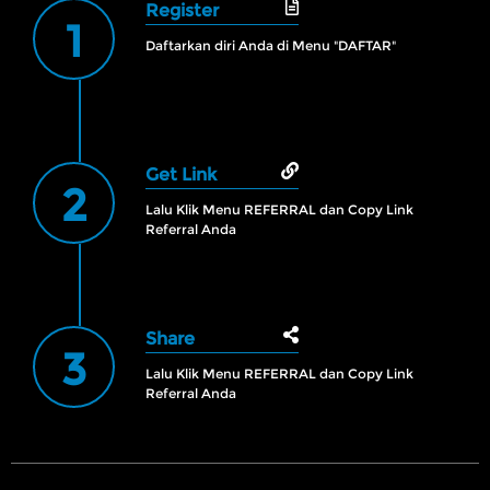
Register
1
Referral
Daftarkan diri Anda di Menu "DAFTAR"
Promosi
Hubungi Kami
Live Chat
Get Link
2
Lalu Klik Menu REFERRAL dan Copy Link
Pengaduan Customer
Referral Anda
Pilih Bahasa:
Share
3
MASUK
DAFTAR
Lalu Klik Menu REFERRAL dan Copy Link
Referral Anda
&copy; Bostonslot - Tempat Bermain Game
Online Para Bos Besar Disini Ayok Segera
Bergabung. Hak Cipta Dilindungi.