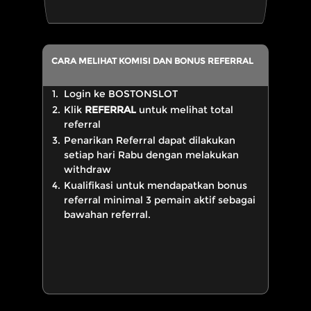
CARA MELIHAT KOMISI DAN BONUS REFERRAL
1.
Login ke BOSTONSLOT
2.
Klik
REFERRAL
untuk melihat total
referral
3.
Penarikan Referral dapat dilakukan
setiap hari Rabu dengan melakukan
withdraw
4.
Kualifikasi untuk mendapatkan bonus
referral minimal 3 pemain aktif sebagai
bawahan referral.