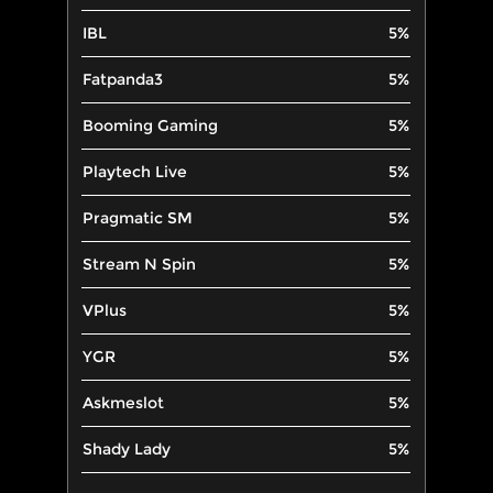
IBL
5%
Fatpanda3
5%
Booming Gaming
5%
Playtech Live
5%
Pragmatic SM
5%
Stream N Spin
5%
VPlus
5%
YGR
5%
Askmeslot
5%
Shady Lady
5%